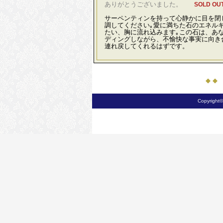
ありがとうございました。
SOLD OU
サーペンティンを持って心静かに目を閉
調してください｡愛に満ちた石のエネル
たい、胸に流れ込みます｡この石は、あ
ディングしながら、不愉快な事実に向き
連れ戻してくれるはずです。
◆ ◆
Copyright©