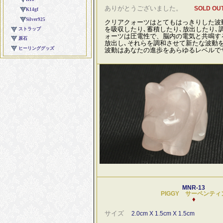
ありがとうございました。
SOLD OU
クリアクォーツはとてもはっきりした波
を吸収したり､蓄積したり､放出したり､
ォーツは圧電性で、脳内の電気と共鳴す
放出し､それらを調和させて新たな波動
波動はあなたの進歩をあらゆるレベルで
MNR-13
PIGGY サーペンティ
♦
サイズ
2.0cm X 1.5cm X 1.5cm