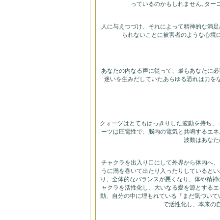
っているのかもしれません｡ター
人に与えつづけ、それによって精神的な満足
られないことに被害者のような心境
あなたの内なる声に従って、最もあなたに必
迷いを生みだしていたあらゆる恐れは力を
クォーツはとてもはっきりした波動を持ち、
ーツは圧電性で、脳内の電気と共鳴するエネ
波動はあなた
チャクラを出入り口にして外界から体内へ、
うに渦を巻いて出たり入ったりしているとい
り、全体的なバランスが悪くなり、体や精神
ャクラを活性化し、大いなる愛を源とするエ
動、自分の中に埋もれている「まだ気づいて
で活性化し、本来の