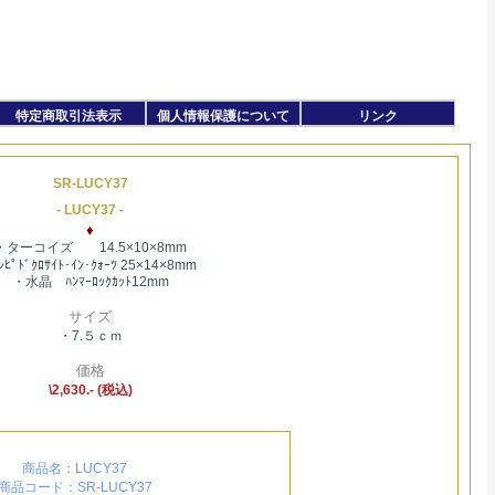
特定商取引法表示
個人情報保護について
リンク
SR-LUCY37
- LUCY37 -
♦
・ターコイズ 14.5×10×8mm
ﾋﾟﾄﾞｸﾛｻｲﾄ･ｲﾝ･ｸｫｰﾂ 25×14×8mm
・水晶 ﾊﾝﾏｰﾛｯｸｶｯﾄ12mm
サイズ
・7.５ｃｍ
価格
\2,630.- (税込)
商品名：LUCY37
商品コード：SR-LUCY37