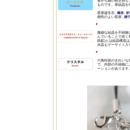
青から緑の色を持ち
ものです。単結晶を
星座誕生石...
蠍座
e
射
相性のよい星座...
獅
♦
微細な結晶を不純物
んでいることで赤く
鉄鉱)とは結晶構造
水晶もゲーサイト入
♦
六角柱状のきれいな自
で、内部の不純物に
ーションがあります