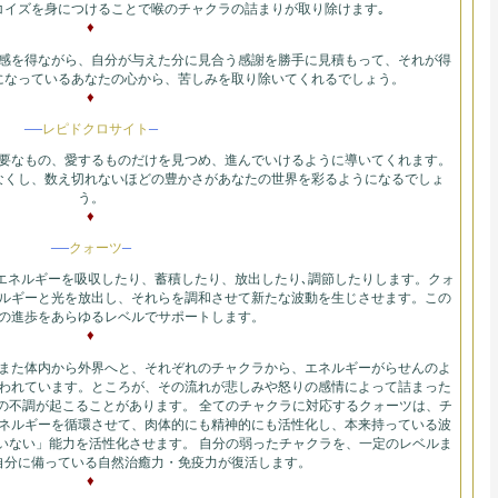
コイズを身につけることで喉のチャクラの詰まりが取り除けます｡
♦
感を得ながら、自分が与えた分に見合う感謝を勝手に見積もって、それが得
になっているあなたの心から、苦しみを取り除いてくれるでしょう。
♦
—
–
レピドクロサイト
要なもの、愛するものだけを見つめ、進んでいけるように導いてくれます。
なくし、数え切れないほどの豊かさがあなたの世界を彩るようになるでしょ
う。
♦
—
–
クォーツ
エネルギーを吸収したり、蓄積したり、放出したり､調節したりします。クォ
ルギーと光を放出し、それらを調和させて新たな波動を生じさせます。この
の進歩をあらゆるレベルでサポートします。
♦
また体内から外界へと、それぞれのチャクラから、エネルギーがらせんのよ
われています。ところが、その流れが悲しみや怒りの感情によって詰まった
の不調が起こることがあります。 全てのチャクラに対応するクォーツは、チ
ネルギーを循環させて、肉体的にも精神的にも活性化し、本来持っている波
いない」能力を活性化させます。 自分の弱ったチャクラを、一定のレベルま
自分に備っている自然治癒力・免疫力が復活します。
♦