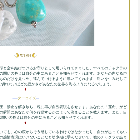
球と空を結びつけるお守りとして用いられてきました。すべてのチャクラの
の問いの答えは自分の中にあることを知らせてくれます。あなたの内なる声
ものだけを見つめ、進んでいけるように導いてくれます。迷いを生みだして
え切れないほどの豊かさがあなたの世界を彩るようになるでしょう。
♦
—
–
ターコイズ
圧、禁止を解き放ち、魂に再び自己表現をさせます。あなたの「運命」がど
の瞬間にあなたが何を行動するかによって決まることを教えます。また、自
の問いの答えは自分の中にあることも知らせてくれます。
♦
いても、心の底からそう感じているわけではなかったり、自分が思ってもい
の感情表現はいけないことだと幼少期に学んだせいで、喉のチャクラが詰ま