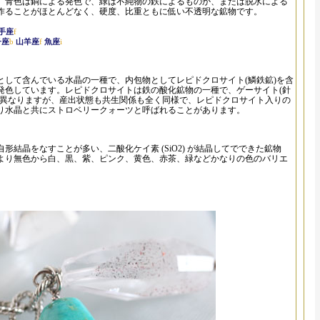
、青色は銅による発色で、緑は不純物の鉄によるものか、または脱水による
作ることがほとんどなく、硬度、比重ともに低い不透明な鉱物です。
手座
f
子座
b
山羊座
f
魚座
i
として含んでいる水晶の一種で、内包物としてレピドクロサイト(鱗鉄鉱)を含
発色しています。レピドクロサイトは鉄の酸化鉱物の一種で、ゲーサイト(針
は異なりますが、産出状態も共生関係も全く同様で、レピドクロサイト入りの
り水晶と共にストロベリークォーツと呼ばれることがあります。
形結晶をなすことが多い、二酸化ケイ素 (SiO2) が結晶してでできた鉱物
より無色から白、黒、紫、ピンク、黄色、赤茶、緑などかなりの色のバリエ
。