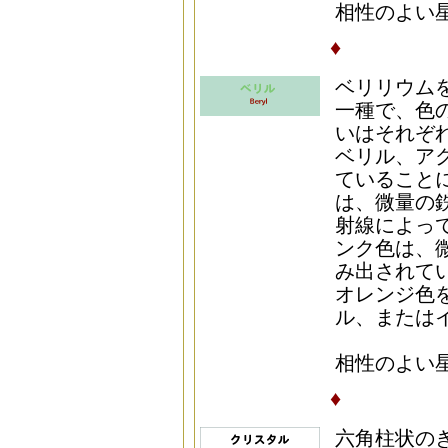
相性のよい星座
♦
ベリリウム
一種で、色
いはそれぞ
ベリル、ア
ていること
は、微量の
射線によっ
ンク色は、
み出されて
オレンジ色
ル、または
相性のよい星座
♦
六角柱状の