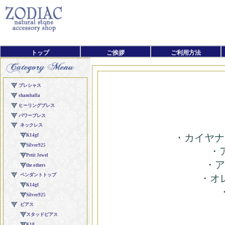
トップ
ご挨拶
ご利用方法
・カイヤナイ
・
・ア
・オレ