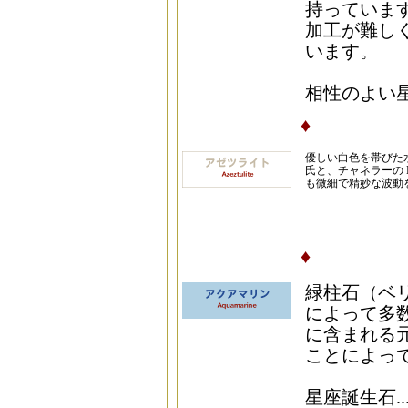
持っていま
加工が難し
います。
相性のよい星座
♦
優しい白色を帯びた水晶
氏と、チャネラーの N
も微細で精妙な波動
♦
緑柱石（ベ
によって多
に含まれる
ことによっ
星座誕生石..